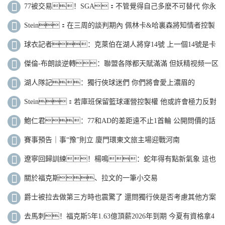
迪提走雅迪
77被交易！SGA：不管覺得自己多麽不可替代 你永
遠不知會發生什麽
Stein：在三周的談判期內 佩林卡&哈裏森將知情者控製
在4人以內
球衣記者：克萊伯在湖人將穿14號 上一個14號是卡
斯爾頓
傑倫-布朗談逆轉：聯盟各隊都天賦滿滿 但妖精视频一区
二区是更出色的球隊
湖人隊記：獨行俠球迷們 你們將會愛上濃眉的
Stein：若庫班保留籃球運營控製權 他或許會極力反對
這筆交易
鮑仁君：77和AD的差距遠不止1首輪 公開問價的話
很多隊都能隨便挑
賽事預告｜事“豫”則立 廈門環東文旅主場迎戰河南
遼寧回歸訓練！楊鳴：蛇年得有點新氣象 這也
是到了聯賽衝刺階段
關於福克斯、拉文的一筆小交易
爵士被拉去做第三方時也震驚了 還問獨行俠是否考慮其他方案
去馬刺！福克斯5年1.63億頂薪2026年到期 今夏有資格拿4