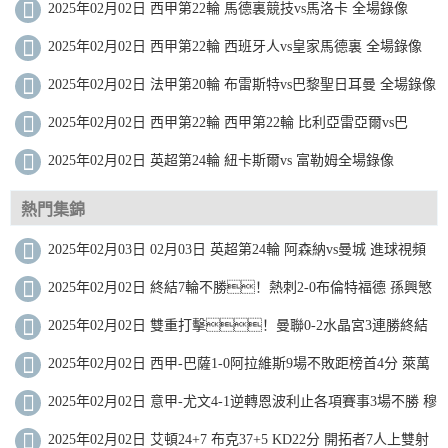
2025年02月02日 西甲第22輪 馬德裏競技vs馬洛卡 全場錄像
2025年02月02日 西甲第22輪 西班牙人vs皇家馬德裏 全場錄像
2025年02月02日 法甲第20輪 布雷斯特vs巴黎聖日耳曼 全場錄像
2025年02月02日 西甲第22輪 西甲第22輪 比利亞雷亞爾vs巴
2025年02月02日 英超第24輪 紐卡斯爾vs 富勒姆全場錄像
熱門集錦
2025年02月03日 02月03日 英超第24輪 阿森納vs曼城 進球視頻
2025年02月02日 終結7輪不勝！熱刺2-0布倫特福德 孫興慜
造烏龍+助攻薩爾破門
2025年02月02日 雙重打擊！曼聯0-2水晶宮3連勝終結
利馬重傷痛哭傷退馬特塔雙響
2025年02月02日 西甲-巴薩1-0阿拉維斯9場不敗距榜首4分 萊萬
製勝加維傷退
2025年02月02日 意甲-尤文4-1逆轉恩波利止各項賽事3場不勝 穆
阿尼雙響DV9世界波
2025年02月02日 艾頓24+7 布克37+5 KD22分 開拓者7人上雙射