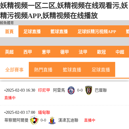
妖精视频一区二区,妖精视频在线观看污,妖
精污视频APP,妖精视频在线播放
鯨魚體育
首頁
足球直播
籃球直播
足球妖精污视频APP
英超
西甲
意甲
德甲
法甲
歐冠
中超
全部賽事
熱門直播
籃球直播
足球直播
•
2025-02-03 16:30
印尼甲
阿雷馬
0
-
0
巴厘聯
直播中
•
2025-02-03 17:00
緬甸聯
蒂察爾阿爾曼
0
-
0
漢達瓦迪聯
直播中