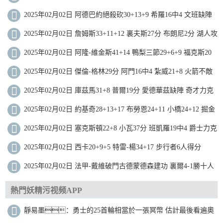
落太陽近8戰7勝
2025年02月02日 阿德巴約絕殺砍30+13+9 希羅16中4 文班缺陣
熱火擊敗馬刺
2025年02月02日 詹姆斯33+11+12 裏夫斯27分 布朗尼2分 湖人攻
下麥迪遜
2025年02月02日 阿隆-維金斯41+14 鴨梨三節29+6+9 福克斯20
分 雷霆大勝國王
2025年02月02日 傑倫-格林29分 阿門16中4 紮威21+8 火箭不敵
籃網
2025年02月02日 庫茲馬31+8 普爾19分 愛德華茲缺陣 奇才力克
森林狼止16連敗
2025年02月02日 約基奇28+13+17 布勞恩24+11 小橋24+12 掘金
拒絕黃蜂逆轉
2025年02月02日 塞克斯頓22+8 小瓦37分 班凱羅19中4 爵士力克
魔術止8連敗
2025年02月02日 西卡20+9+5 特雷-楊34+17 步行者6人得分
15+送老鷹8連敗
2025年02月02日 法甲-戴維破門古德蒙德森建功 裏爾4-1勝十人
聖埃蒂安
熱門妖精污视频APP
靜易墨：勇士的25首輪相當於一張冥幣 估計最後看遍奧