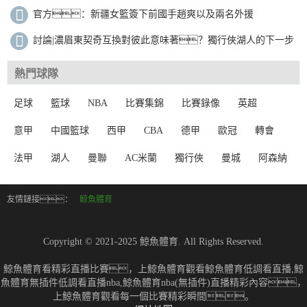
年2.29億
官方：新疆女籃簽下前國手趙爽以及兩名外援
討論|濃眉東契奇互換對彼此意味著？獨行俠湖人的下一步
計劃是？
熱門球隊
足球
籃球
NBA
比賽集錦
比賽錄像
英超
意甲
中國籃球
西甲
CBA
德甲
歐冠
轉會
法甲
湖人
曼聯
AC米蘭
獨行俠
曼城
阿森納
友情鏈接：
鯨魚體育
Copyright © 2021-2025 鯨魚體育. All Rights Reserved.
鯨魚體育看精彩直播比賽，上鯨魚體育觀看鯨魚體育低調看直播,鯨
魚體育無插件低調看直播nba,鯨魚體育nba(無插件)直播精彩內容，
上鯨魚體育觀看每一個比賽精彩瞬間。