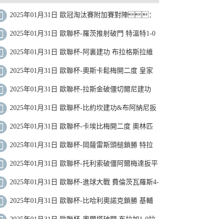
2025年01月31日 歐冠淘汰賽附加賽對陣：
皇馬vs曼城！
2025年01月31日 歐聯杯-羅茨推射破門 特溫特1-0
貝西克塔斯
2025年01月31日 歐聯杯-阿裏建功 布拉格斯拉維
亞2-2馬爾默
2025年01月31日 歐聯杯-奧斯卡鬆梅開二度 皇家
社會2-0塞薩洛尼基
2025年01月31日 歐聯杯-拉斯金破僵切爾尼建功
流浪者2-1聖吉羅斯
2025年01月31日 歐聯杯-比約坎建功&布阿納尼扳
平 尼斯1-1博德閃耀
2025年01月31日 歐聯杯-卡埃比梅開二度 奧林匹
亞科斯3-0卡拉巴赫
2025年01月31日 歐聯杯-岡薩雷斯頭槌鎖勝 特拉
維夫馬卡比0-1波爾圖
2025年01月31日 歐聯杯-托利索破僵阿爾梅達扳平
裏昂1-1盧多戈雷茨
2025年01月31日 歐聯杯-進球大戰 費倫茨瓦羅斯4-
3阿爾克馬爾
2025年01月31日 歐聯杯-比哈利奧諾克鎖勝 基輔
迪納摩1-0列加斯