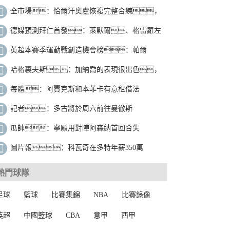
球隊，買斷費1200萬歐
全市場：恰爾汗奧盧恢複完整合練，
很可能首發出戰米蘭德比
德媒預測拜仁首發：萊默爾、格雷羅左
右邊後衛，基米希回歸中場
英超本賽季運動戰創造機會榜：帕爾
默、庫盧51次並列第一
哈格裏夫斯：加納喬的表現很出色，
這種有才華的年輕球員應該留下
每體：阿賈克斯和本菲卡有意租借法
蒂，球員不願意離開巴薩
記者：多古將於周六前往曼徹斯
特，接受曼聯體檢然後完成轉會
瓜帥：寧願用對陣阿森納首回合失
利，換羅德裏本賽季健康
圖片報：科瓦奇在多特年薪350萬
歐，若奇跡般進歐冠還有75萬獎金
熱門球隊
足球
籃球
比賽集錦
NBA
比賽錄像
英超
中國籃球
CBA
意甲
西甲