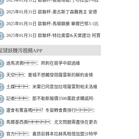
2025年01月31日 歐聯杯-奧爾塔破門 布拉加1-0拉
齊奧
2025年01月31日 歐聯杯-奧古斯丁森難救主 安德
萊赫特3-4霍芬海姆
2025年01月31日 歐聯杯-馬頓鎖勝 畢爾巴鄂3-1比
爾森勝利
2025年01月31日 歐聯杯-特拉奧雷&天樂建功 阿賈
克斯2-1加拉塔薩雷
足球妖精污视频APP
迪馬濟奧：熱刺在競爭中超過維
拉，接近3000萬歐簽下托莫裏
天空：曼城不想觸發岡薩雷斯的解約金條
款，希望談判更低價格
土媒：米蘭已同意加拉塔薩雷對帕夫洛維
奇報價，球員本人不想加盟
記者：那不勒斯報價3500萬歐求購諾阿-
朗，遭到埃因霍溫拒絕
還會有驚喜嗎？冬窗轉會費排行：
杜蘭7700萬歐領跑 前十曼城占3人
馬爾基西奧：尤文問題需盡快在更衣
室內解決，否則本賽季會很痛苦
官方：裏昂前鋒本拉赫馬租借加盟沙特甲