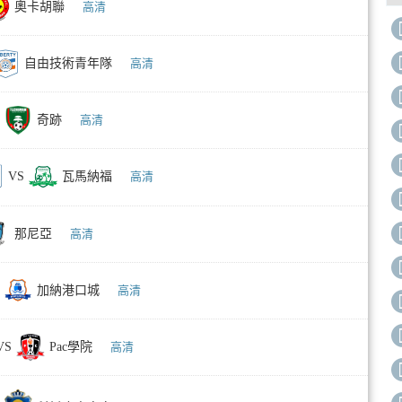
奧卡胡聯
高清
自由技術青年隊
高清
奇跡
高清
VS
瓦馬納福
高清
那尼亞
高清
加納港口城
高清
VS
Pac學院
高清