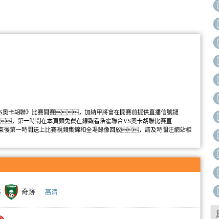
《浩霍聯合VS奧卡胡聯》比賽開賽，加納甲將會在開賽前提供直播信號鏈
，第一時間在本頁麵免費在線觀看浩霍聯合VS奧卡胡聯比賽直
束後第一時間送上比賽視頻集錦和全場錄像回放，請及時關注網站相
S
奇跡
高清