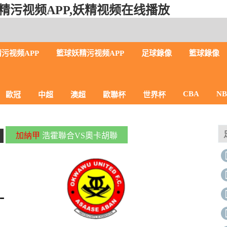
精污视频APP,妖精视频在线播放
污视频APP
籃球妖精污视频APP
足球錄像
籃球錄像
CBA
N
歐冠
中超
澳超
歐聯杯
世界杯
加納甲
浩霍聯合VS奧卡胡聯
-