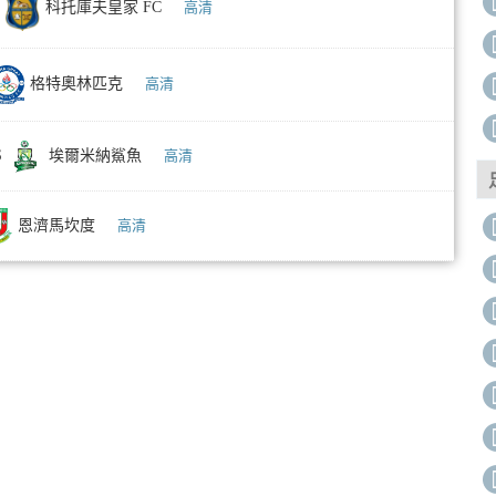
科托庫夫皇家 FC
高清
格特奧林匹克
高清
S
埃爾米納鯊魚
高清
恩濟馬坎度
高清