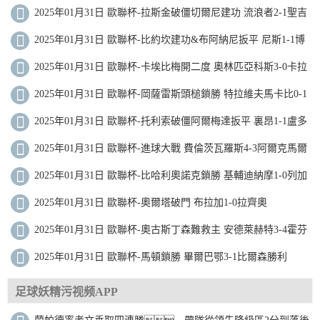
尼基
2025年01月31日 歐聯杯-拉斯金破僵切爾尼建功 流浪者2-1聖吉
羅斯
2025年01月31日 歐聯杯-比約坎建功&布阿納尼扳平 尼斯1-1博
德閃耀
2025年01月31日 歐聯杯-卡埃比梅開二度 奧林匹亞科斯3-0卡拉
巴赫
2025年01月31日 歐聯杯-岡薩雷斯頭槌鎖勝 特拉維夫馬卡比0-1
波爾圖
2025年01月31日 歐聯杯-托利索破僵阿爾梅達扳平 裏昂1-1盧多
戈雷茨
2025年01月31日 歐聯杯-進球大戰 費倫茨瓦羅斯4-3阿爾克馬爾
2025年01月31日 歐聯杯-比哈利奧諾克鎖勝 基輔迪納摩1-0列加
斯
2025年01月31日 歐聯杯-奧爾塔破門 布拉加1-0拉齊奧
2025年01月31日 歐聯杯-奧古斯丁森難救主 安德萊赫特3-4霍芬
海姆
2025年01月31日 歐聯杯-馬頓鎖勝 畢爾巴鄂3-1比爾森勝利
足球妖精污视频APP