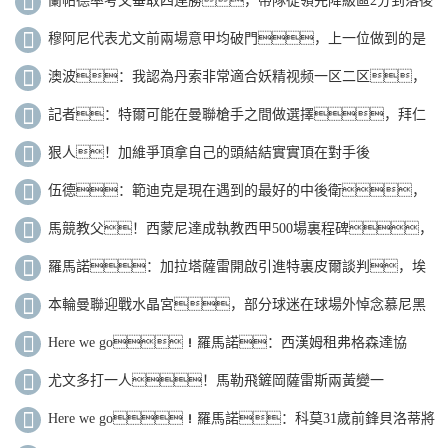
蘭帕德率考文垂取四連勝，帶隊從領先降級區2分到落後
升級區3分
穆阿尼代表尤文前兩場意甲均破門，上一位做到的是
特維斯
澳波：我認為丹索非常適合妖精视频一区二区，
他經驗豐富是優秀的一對一防守者
記者：特爾可能在曼聯槍手之間做選擇，拜仁
希望保留未來決定權
狠人！加維爭頂拿自己的頭結結實實頂在對手後
腦，兩人雙雙傷退
伍德：範迪克是現在遇到的最好的中後衛，
斯科特爾曾經也很難纏
馬競教父！西蒙尼達成執教西甲500場裏程碑，
收獲2座冠軍+306勝
羅馬諾：加拉塔薩雷開啟引進特裏皮爾談判，埃
迪-豪想要留住球員
本輪曼聯迎戰水晶宮，部分球迷在球場外悼念慕尼黑
空難遇難者
Here we go！羅馬諾：西漢姆租弗格森達協
議，無買斷+鐵錘付工資
尤文多打一人！馬勒飛鏟岡薩雷斯兩黃變一
紅，恩波利10人應戰
Here we go！羅馬諾：科莫31歲前鋒貝洛蒂將