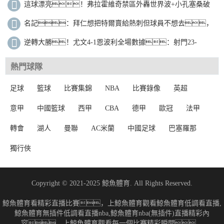
租借加盟本菲卡
這球漂亮！弗拉霍維奇禁區外轟世界波+小孔塞桑破
門，尤文4-1領先
名記：拜仁想把特爾賣給熱刺但球員不想去，
曼聯不想匹配熱刺報價
逆轉大勝！尤文4-1恩波利全場數據：射門23-
10，射正8-3
熱門球隊
足球
籃球
比賽集錦
NBA
比賽錄像
英超
意甲
中國籃球
西甲
CBA
德甲
歐冠
法甲
轉會
湖人
曼聯
AC米蘭
中國足球
巴塞羅那
獨行俠
Copyright © 2021-2025 鯨魚體育. All Rights Reserved.
鯨魚體育看精彩直播比賽，上鯨魚體育觀看鯨魚體育低調看直播,
鯨魚體育無插件低調看直播nba,鯨魚體育nba(無插件)直播精彩內
容，上鯨魚體育觀看每一個比賽精彩瞬間。