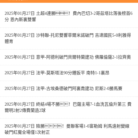
2025年01月27日 土超4連勝！費內巴切3-2哥茲塔比落後榜首6
分 恩內斯裏雙響
2025年01月27日 沙特聯-托尼雙響菲爾米諾破門 吉達國民5-0利雅得
體育
2025年01月27日 意甲-阿德利破門貝爾特蘭建功 佛羅倫薩2-1拉齊奧
2025年01月27日 法甲-莫斯塔法90分鍾扳平 南特1-1裏昂
2025年01月27日 法甲-古埃桑德破門阿裏喬建功 尼斯2-0勝馬賽
2025年01月27日 終結4場不勝！巴薩主場7-1血洗瓦倫升第三 費
爾明2射2傳費蘭造2球
2025年01月27日 險勝！曼聯客場1-0富勒姆 利馬遠射變線
破門紅魔全場僅1次射正