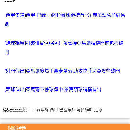
22:39
[西甲集錦]西甲-巴薩1-0阿拉維斯距榜首4分 萊萬製勝加維傷
退
[進球視頻]打破僵局！萊萬接亞馬爾抽傳門前包抄破
門
[射門偏出]亞馬爾後場千裏走單騎 助攻拉菲尼亞險些破門
[頭球偏出]亞馬爾不停球傳中 萊萬頭球稍稍偏出
標簽：
比賽集錦
西甲
巴塞羅那
阿拉維斯
足球
相關視頻