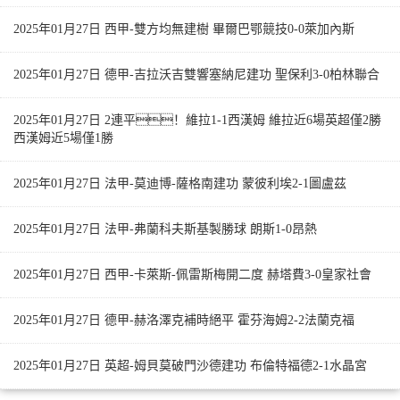
2025年01月27日 西甲-雙方均無建樹 畢爾巴鄂競技0-0萊加內斯
2025年01月27日 德甲-吉拉沃吉雙響塞納尼建功 聖保利3-0柏林聯合
2025年01月27日 2連平！維拉1-1西漢姆 維拉近6場英超僅2勝
西漢姆近5場僅1勝
2025年01月27日 法甲-莫迪博-薩格南建功 蒙彼利埃2-1圖盧茲
2025年01月27日 法甲-弗蘭科夫斯基製勝球 朗斯1-0昂熱
2025年01月27日 西甲-卡萊斯-佩雷斯梅開二度 赫塔費3-0皇家社會
2025年01月27日 德甲-赫洛澤克補時絕平 霍芬海姆2-2法蘭克福
2025年01月27日 英超-姆貝莫破門沙德建功 布倫特福德2-1水晶宮